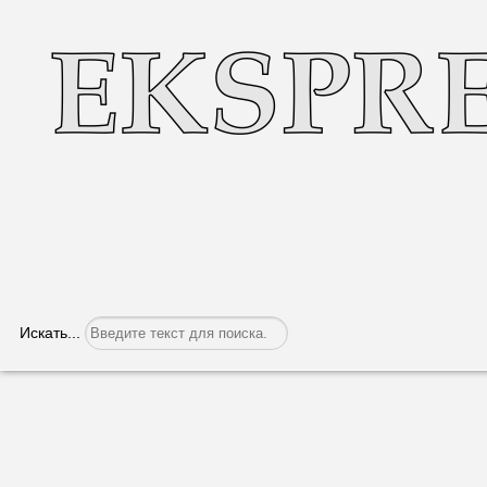
Искать...
Заседание под грохот барабанов