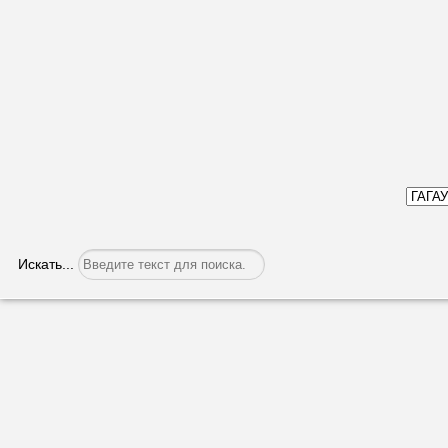
Искать...
Два юбилея Елизаветы Квилинковой
Категория:
ГАГАУЗИЯ В ЛИЦАХ
Опубликовано: 03.02.201
Просмотров: 4460