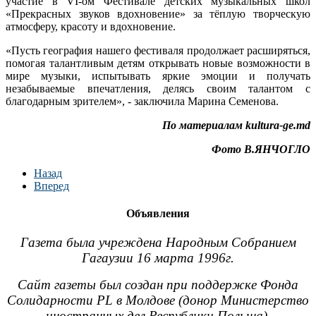
участие в VI-ом Фестивале детских музыкальных школ
«Прекрасных звуков вдохновение» за тёплую творческую
атмосферу, красоту и вдохновение.
«Пусть география нашего фестиваля продолжает расширяться,
помогая талантливым детям открывать новые возможности в
мире музыки, испытывать яркие эмоции и получать
незабываемые впечатления, делясь своим талантом с
благодарным зрителем», - заключила Марина Семенова.
По материалам kultura-ge.md
Фото В.ЯНЧОГЛО
Назад
Вперед
Объявления
Газета была учреждена Народным Собранием
Гагаузии 16 марта 1996г.
Сайт газеты был создан при поддержке Фонда
Солидарности PL в Молдове (донор Министерство
иностранных дел Республики Польша).