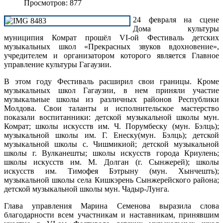
Просмотров: 877
24 февраля на сцене
Дома культуры
муниципия Комрат прошёл VI-ой Фестиваль детских
музыкальных школ «Прекрасных звуков вдохновение»,
учредителем и организатором которого является Главное
управление культуры Гагаузии.
В этом году Фестиваль расширил свои границы. Кроме
музыкальных школ Гагаузии, в нем приняли участие
музыкальные школы из различных районов Республики
Молдова. Свои таланты и исполнительское мастерство
показали воспитанники: детской музыкальной школы мун.
Комрат; школы искусств им. Ч. Порумбеску (мун. Бэлць);
музыкальной школы им. Г. Енеску(мун. Бэлць); детской
музыкальной школы с. Чишмикиой; детской музыкальной
школы г. Вулканешты; школы искусств города Криулень;
школы искусств им. М. Долган (г. Сынжерей); школы
искусств им. Тимофея Бэтрыну (мун. Хынчешть);
музыкальной школы села Кишкэрень Сынжерейского района;
детской музыкальной школы мун. Чадыр-Лунга.
Глава управления Марина Семенова выразила слова
благодарности всем участникам и наставникам, принявшим