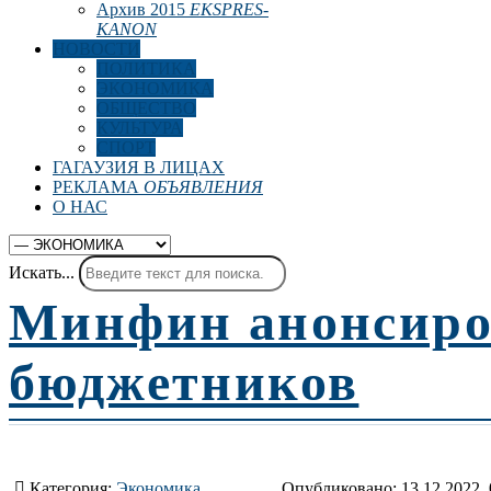
Архив 2015
EKSPRES-
KANON
НОВОСТИ
ПОЛИТИКА
ЭКОНОМИКА
ОБЩЕСТВО
КУЛЬТУРА
СПОРТ
ГАГАУЗИЯ В ЛИЦАХ
РЕКЛАМА
ОБЪЯВЛЕНИЯ
О НАС
Искать...
Минфин анонсиро
бюджетников
Категория:
Экономика
Опубликовано: 13.12.2022, 