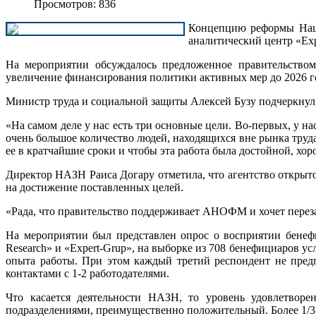
Просмотров: 836
Концепцию реформы Наци
аналитический центр «Exp
На мероприятии обсуждалось предложенное правительством
увеличение финансирования политики активных мер до 2026 год
Министр труда и социальной защиты Алексей Бузу подчеркнул, 
«На самом деле у нас есть три основные цели. Во-первых, у н
очень большое количество людей, находящихся вне рынка труда
ее в кратчайшие сроки и чтобы эта работа была достойной, хо
Директор НАЗН Раиса Догару отметила, что агентство открыт
на достижение поставленных целей.
«Рада, что правительство поддерживает АНОФМ и хочет перезап
На мероприятии был представлен опрос о восприятии бене
Research» и «Expert-Grup», на выборке из 708 бенефициаров у
опыта работы. При этом каждый третий респондент не пред
контактами с 1-2 работодателями.
Что касается деятельности НАЗН, то уровень удовлетворе
подразделениями, преимущественно положительный. Более 1/3 у