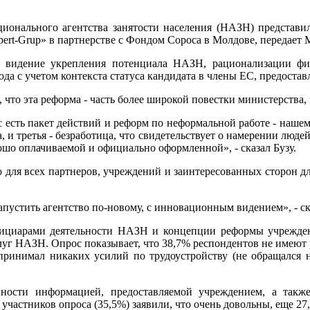
онального агентства занятости населения (НАЗН) представи
ert-Grup» в партнерстве с Фондом Сороса в Молдове, передает 
 видение укрепления потенциала НАЗН, рационализации фи
а с учетом контекста статуса кандидата в члены ЕС, предостав
что эта реформа - часть более широкой повестки министерства,
ас есть пакет действий и реформ по неформальной работе - нашем
, и третья - безработица, что свидетельствует о намерении люд
рошо оплачиваемой и официально оформленной», - сказал Бузу.
о для всех партнеров, учреждений и заинтересованных сторон д
устить агентство по-новому, с инновационным видением», - ска
фициарами деятельности НАЗН и концепции реформы учрежден
слуг НАЗН. Опрос показывает, что 38,7% респондентов не имеют 
принимал никаких усилий по трудоустройству (не обращался н
нности информацией, предоставляемой учреждением, а так
частников опроса (35,5%) заявили, что очень довольны, еще 27