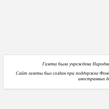
Стр
В начало
Назад
1
2
4
3
О
Газета была учреждена Народны
Сайт газеты был создан при поддержке Фон
иностранных д