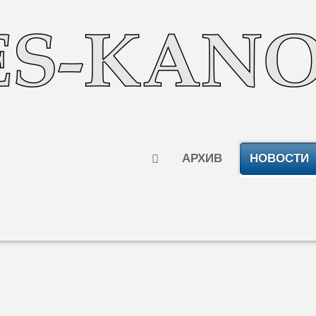
АРХИВ
НОВОСТИ
енный газ из США