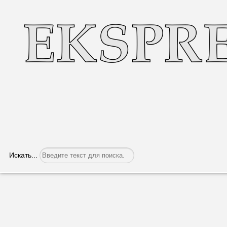
Искать...
Молдова впервые импортировала сжиж