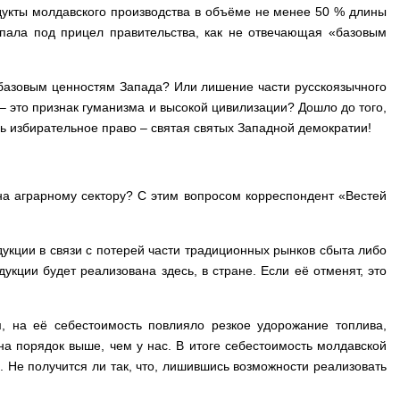
одукты молдавского производства в объёме не менее 50 % длины
опала под прицел правительства, как не отвечающая «базовым
 базовым ценностям Запада? Или лишение части русскоязычного
– это признак гуманизма и высокой цивилизации? Дошло до того,
дь избирательное право – святая святых Западной демократии!
на аграрному сектору? С этим вопросом корреспондент «Вестей
укции в связи с потерей части традиционных рынков сбыта либо
укции будет реализована здесь, в стране. Если её отменят, это
, на её себестоимость повлияло резкое удорожание топлива,
на порядок выше, чем у нас. В итоге себестоимость молдавской
 Не получится ли так, что, лишившись возможности реализовать