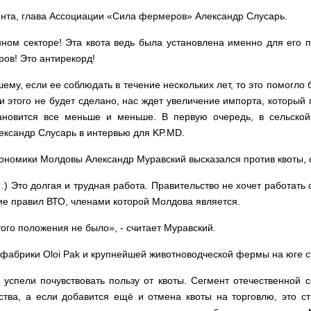
нта, глава Ассоциации «Сила фермеров» Александр Слусарь.
ом секторе! Эта квота ведь была установлена именно для его п
ов! Это антирекорд!
шему, если ее соблюдать в течение нескольких лет, то это помогл
 этого не будет сделано, нас ждет увеличение импорта, который 
новится все меньше и меньше. В первую очередь, в сельской
ександр Слусарь в интервью для KP.MD.
номики Молдовы Александр Муравский высказался против квоты, сч
) Это долгая и трудная работа. Правительство не хочет работат
ние правил ВТО, членами которой Молдова является.
этого положения не было», - считает Муравский.
 фабрики Oloi Pak и крупнейшей животноводческой фермы на юге с
 успели почувствовать пользу от квоты. Сегмент отечественной 
ства, а если добавится ещё и отмена квоты на торговлю, это