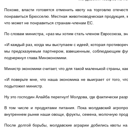
Похоже, власти готовятся отменить квоту на торговлю отече
понравиться Брюсселю. Местная животноводческая продукция, м
что может не понравиться странам-членам ЕС.
По словам министра, «раз мы хотим стать членом Евросоюза, зн
«И каждый раз, когда мы выступаем с идеей, которая противоре
мы предсказуемым партнером, взвешенным, соблюдающим фунд
подчеркнул глава Минэкономики.
Министр экономики считает, что для такой маленькой страны, к
«И поверьте мне, что наша экономика не выиграет от того, ч
подытожил министр.
Ну это господин Алайба перегнул! Молдова, где фактически ра
В том числе и продуктами питания. Пока молдавский агропр
внутреннем рынке наши овощи, фрукты, семена, молочную продук
После долгой борьбы, молдавские аграрии добились квоты на