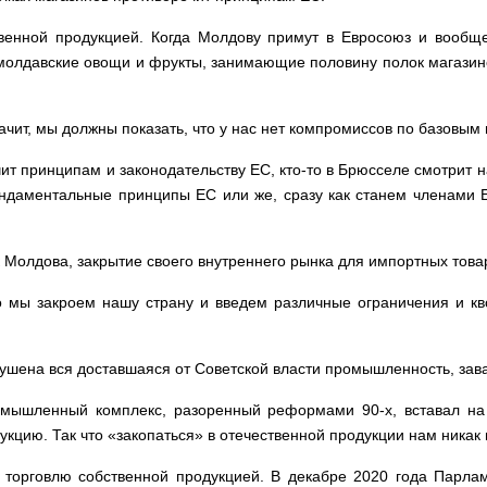
ственной продукцией. Когда Молдову примут в Евросоюз и вообще
олдавские овощи и фрукты, занимающие половину полок магазинов 
ачит, мы должны показать, что у нас нет компромиссов по базовым
чит принципам и законодательству ЕС, кто-то в Брюсселе смотрит 
аментальные принципы ЕС или же, сразу как станем членами Е
ак Молдова, закрытие своего внутреннего рынка для импортных тов
то мы закроем нашу страну и введем различные ограничения и кв
зрушена вся доставшаяся от Советской власти промышленность, за
омышленный комплекс, разоренный реформами 90-х, вставал на 
цию. Так что «закопаться» в отечественной продукции нам никак н
 торговлю собственной продукцией. В декабре 2020 года Парлам