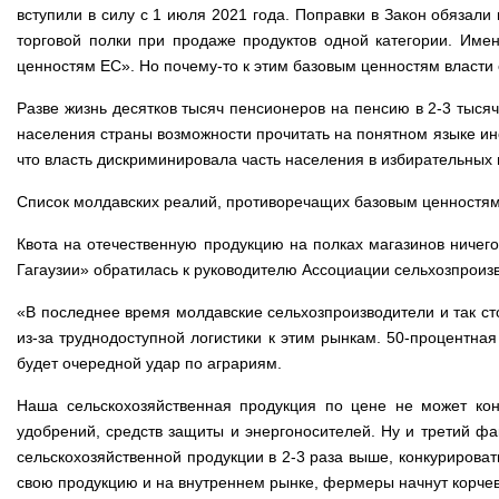
вступили в силу с 1 июля 2021 года. Поправки в Закон обязал
торговой полки при продаже продуктов одной категории. Име
ценностям ЕС». Но почему-то к этим базовым ценностям власти
Разве жизнь десятков тысяч пенсионеров на пенсию в 2-3 тыс
населения страны возможности прочитать на понятном языке инс
что власть дискриминировала часть населения в избирательных 
Список молдавских реалий, противоречащих базовым ценностя
Квота на отечественную продукцию на полках магазинов ничег
Гагаузии» обратилась к руководителю Ассоциации сельхозпроиз
«В последнее время молдавские сельхозпроизводители и так ст
из-за труднодоступной логистики к этим рынкам. 50-процентная
будет очередной удар по аграриям.
Наша сельскохозяйственная продукция по цене не может кон
удобрений, средств защиты и энергоносителей. Ну и третий фа
сельскохозяйственной продукции в 2-3 раза выше, конкурирова
свою продукцию и на внутреннем рынке, фермеры начнут корчева