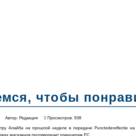
емся, чтобы понра
Автор:
Редакция
Просмотров: 938
ру Алайба на прошлой неделе в передаче Punctedereflectie на 
олках магазинов противоречит принципам ЕС.