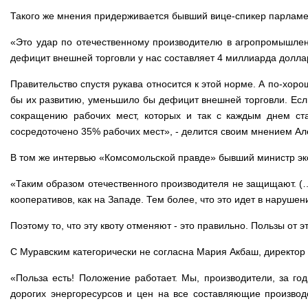
Такого же мнения придерживается бывший вице-спикер парламе
«Это удар по отечественному производителю в агропромышленн
дефицит внешней торговли у нас составляет 4 миллиарда доллар
Правительство спустя рукава относится к этой норме. А по-хоро
бы их развитию, уменьшило бы дефицит внешней торговли. Если
сокращению рабочих мест, которых и так с каждым днем ста
сосредоточено 35% рабочих мест», - делится своим мнением Ал
В том же интервью «Комсомольской правде» бывший министр эко
«Таким образом отечественного производителя не защищают. (…
кооперативов, как на Западе. Тем более, что это идет в наруше
Поэтому то, что эту квоту отменяют - это правильно. Пользы от 
С Муравским категорически не согласна Мария Акбаш, директор
«Польза есть! Положение работает. Мы, производители, за год
дорогих энергоресурсов и цен на все составляющие производ