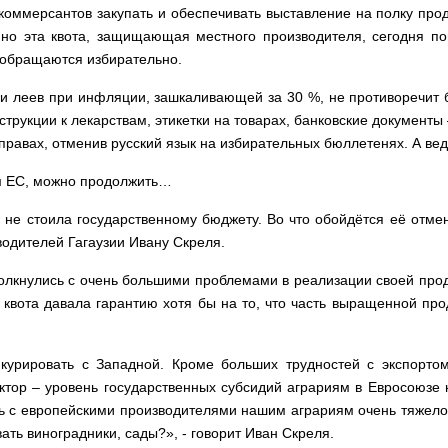
и коммерсантов закупать и обеспечивать выставление на полку пр
нно эта квота, защищающая местного производителя, сегодня п
 обращаются избирательно.
ячи леев при инфляции, зашкаливающей за 30 %, не противоречит
трукции к лекарствам, этикетки на товарах, банковские документы 
правах, отменив русский язык на избирательных бюллетенях. А ве
м ЕС, можно продолжить…
о не стоила государственному бюджету. Во что обойдётся её отме
водителей Гагаузии Ивану Скреля.
олкнулись с очень большими проблемами в реализации своей прод
 квота давала гарантию хотя бы на то, что часть выращенной прод
курировать с Западной. Кроме больших трудностей с экспортом
ктор – уровень государственных субсидий аграриям в Евросоюзе 
ть с европейскими производителями нашим аграриям очень тяжело.
ть виноградники, сады?», - говорит Иван Скреля.