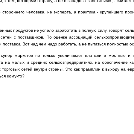
 к тем, кто кормит страну, а не о западных заботиться», - считает
е стороннего человека, не эксперта, а практика - крупейшего пр
енных продуктов не успело заработать в полную силу, говорят сел
 сетей с поставщиков. По оценке ассоциаций сельхозпроизводите
и поставки. Вот над чем надо работать, а не пытаться полностью 
супер маркетов не только увеличивает платежи в местные и 
а на малых и средних сельхозпредприятиях, на обеспечение кач
х торговых сетей внутри страны. Это как трамплин к выходу на е
ься кому-то?