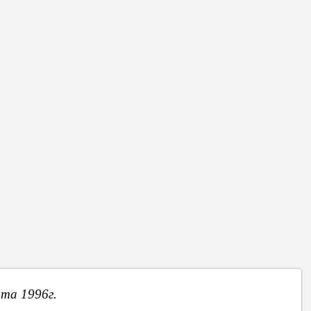
вии с тарифом, действующим в целом в Республике Молдова.
у, «необходимо будет определять, что имеет в собственности
я», - подчеркивает эксперт в области экономики, отмечая, что
Надежда КУЮЖУКЛУ
Вперед
та 1996г.