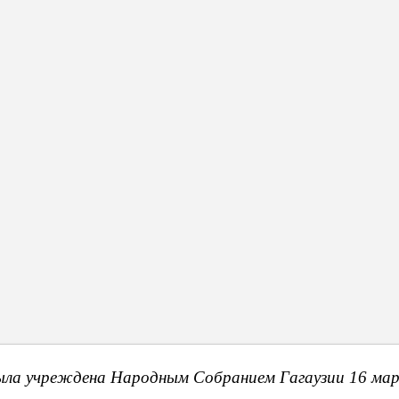
о тарифа? Потому как общие объемы газа отпускались в соответст
вшийся у Приднестровья долг, то тогда, по мнению Виталия Кюркч
кано в счёт долгов Приднестровского региона».
Сумма долга, по сравнению с долгом Приднестровья, незначительна
й Молдовы стало бы для них непосильной ношей.
Объявления
ыла учреждена Народным Собранием Гагаузии 16 мар