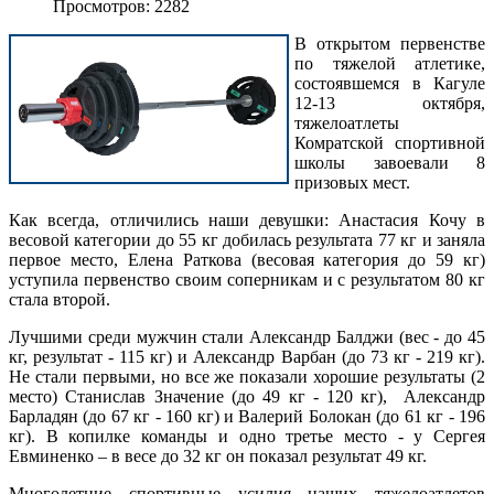
Просмотров: 2282
В открытом первенстве
по тяжелой атлетике,
состоявшемся в Кагуле
12-13 октября,
тяжелоатлеты
Комратской спортивной
школы завоевали 8
призовых мест.
Как всегда, отличились наши девушки: Анастасия Кочу в
весовой категории до 55 кг добилась результата 77 кг и заняла
первое место, Елена Раткова (весовая категория до 59 кг)
уступила первенство своим соперникам и с результатом 80 кг
стала второй.
Лучшими среди мужчин стали Александр Балджи (вес - до 45
кг, результат - 115 кг) и Александр Варбан (до 73 кг - 219 кг).
Не стали первыми, но все же показали хорошие результаты (2
место) Станислав Значение (до 49 кг - 120 кг), Александр
Барладян (до 67 кг - 160 кг) и Валерий Болокан (до 61 кг - 196
кг). В копилке команды и одно третье место - у Сергея
Евминенко – в весе до 32 кг он показал результат 49 кг.
Многолетние спортивные усилия наших тяжелоатлетов