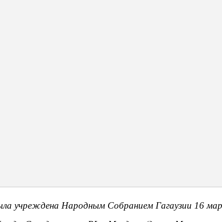
дома микрорайона «Совхоз», попали ливневые потоки. Жителей пр
икрорайон.
х объектов потребуется более 6 млн леев.
Объявления
ыла учреждена Народным Собранием Гагаузии 16 мар