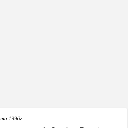
осили временно воздержаться от использования воды из крана.
Надежда КУЮЖУКЛУ
Вперед
та 1996г.