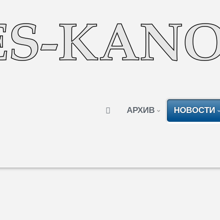
АРХИВ
НОВОСТИ
дежду». День медработника и фармацевта
Автор:
Редакция
Просмотров: 875