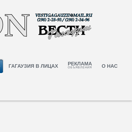
РЕКЛАМА
ГАГАУЗИЯ В ЛИЦАХ
О НАС
ОБЪЯВЛЕНИЯ