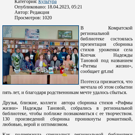
Категория:
Культура
Опубликовано: 18.04.2023, 05:21
Автор:
Редакция
Просмотров: 1020
В Комратской
региональной
библиотеке состоялась
презентация сборника
стихов уроженки села
Копчак Надежды
Тановой под названием
«Ритмы жизни»,
сообщает grt.md
Поэтесса признается, что
мечтала об этом событии
пять лет, и благодаря родственникам мечте удалось сбыться.
Друзья, близкие, коллеги автора сборника стихов «Рифмы
жизни» Надежды Тановой, собрались в региональной
библиотеке, чтобы поближе познакомиться с ее творчеством.
130 произведений сборника проникнуты романтикой,
любовью, верой и оптимизмом.
Как подчеркнула специалист региональной библиотеки