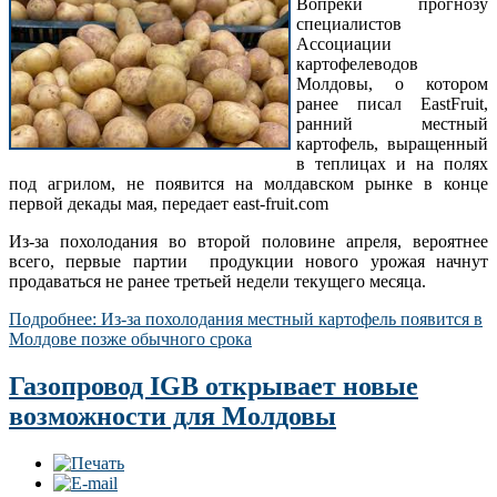
Вопреки прогнозу
специалистов
Ассоциации
картофелеводов
Молдовы, о котором
ранее писал EastFruit,
ранний местный
картофель, выращенный
в теплицах и на полях
под агрилом, не появится на молдавском рынке в конце
первой декады мая, передает east-fruit.com
Из-за похолодания во второй половине апреля, вероятнее
всего, первые партии продукции нового урожая начнут
продаваться не ранее третьей недели текущего месяца.
Подробнее: Из-за похолодания местный картофель появится в
Молдове позже обычного срока
Газопровод IGB открывает новые
возможности для Молдовы