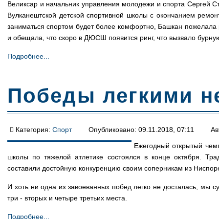
Великсар и начальник управления молодежи и спорта Сергей С
Вулканештской детской спортивной школы с окончанием ремонт
заниматься спортом будет более комфортно, Башкан пожелала р
и обещала, что скоро в ДЮСШ появится ринг, что вызвало бурну
Подробнее...
Победы легкими н
Категория:
Спорт
Опубликовано: 09.11.2018, 07:11
Ав
Ежегодный открытый чемп
школы по тяжелой атлетике состоялся в конце октября. Тр
составили достойную конкуренцию своим соперникам из Ниспоре
И хоть ни одна из завоеванных побед легко не досталась, мы с
три - вторых и четыре третьих места.
Подробнее...