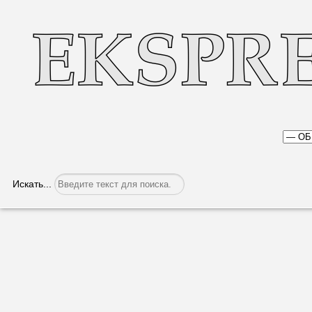
Искать...
Душа ликует от пышно зеленеющих де
Категория:
Общество
Опубликовано: 04.07.2023, 05:34
Глаз радуется, душа ли