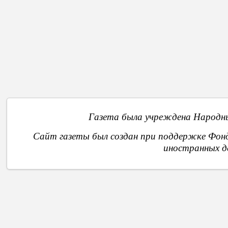
Назад
О
Газета была учреждена Народны
Сайт газеты был создан при поддержке Фон
иностранных д