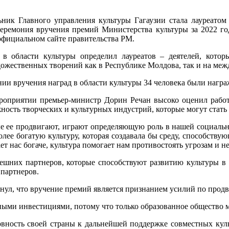
ьник Главного управления культуры Гагаузии стала лауреато
церемония вручения премий Министерства культуры за 2022 го
официальном сайте правительства РМ.
 в области культуры определил лауреатов – деятелей, кото
ожественных творений как в Республике Молдова, так и на меж
ии вручения наград в области культуры 34 человека были нагр
оприятии премьер-министр Дорин Речан высоко оценил работу 
ажность творческих и культурных индустрий, которые могут ста
ые ее продвигают, играют определяющую роль в нашей социальн
лее богатую культуру, которая создавала бы среду, способству
ет нас богаче, культура помогает нам противостоять угрозам и
нешних партнеров, которые способствуют развитию культуры в
партнеров.
нул, что вручение премий является признанием усилий по прод
ыми инвестициями, потому что только образованное общество мо
ность своей страны к дальнейшей поддержке совместных культ