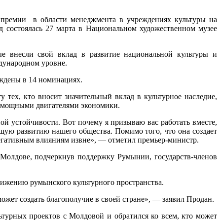
м премии в области менеджмента в учреждениях культуры на
д состоялась 27 марта в Национальном художественном музее
рые внесли свой вклад в развитие национальной культуры и
дународном уровне.
аждены в 14 номинациях.
тех, кто вносит значительный вклад в культурное наследие,
ть мощными двигателями экономики.
ой устойчивости. Вот почему я призываю вас работать вместе,
ющую развитию нашего общества. Помимо того, что она создает
 негативным влияниям извне», — отметил премьер-министр.
 Молдове, подчеркнув поддержку Румынии, государств-членов
вижению румынского культурного пространства.
жет создать благополучие в своей стране», — заявил Продан.
урных проектов с Молдовой и обратился ко всем, кто может