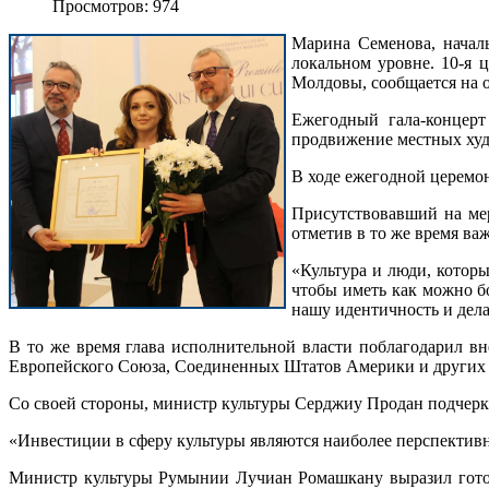
Просмотров: 974
Марина Семенова, начал
локальном уровне. 10-я 
Молдовы, сообщается на 
Ежегодный гала-концерт
продвижение местных худ
В ходе ежегодной церемон
Присутствовавший на мер
отметив в то же время в
«Культура и люди, котор
чтобы иметь как можно бо
нашу идентичность и дела
В то же время глава исполнительной власти поблагодарил в
Европейского Союза, Соединенных Штатов Америки и других 
Со своей стороны, министр культуры Серджиу Продан подчерк
«Инвестиции в сферу культуры являются наиболее перспективн
Министр культуры Румынии Лучиан Ромашкану выразил готов