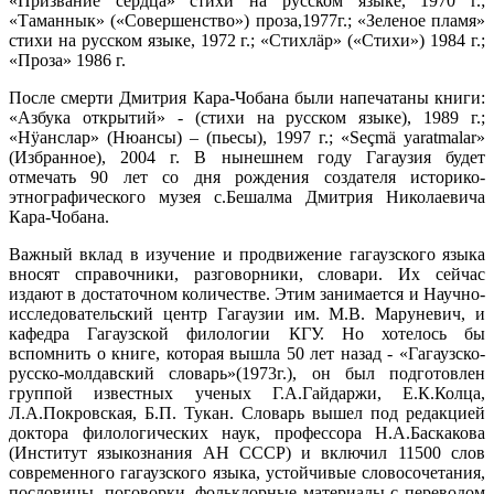
«Призвание сердца» стихи на русском языке, 1970 г.;
«Таманнык» («Совершенство») проза,1977г.; «Зеленое пламя»
стихи на русском языке, 1972 г.; «Стихлäр» («Стихи») 1984 г.;
«Проза» 1986 г.
После смерти Дмитрия Кара-Чобана были напечатаны книги:
«Азбука открытий» - (стихи на русском языке), 1989 г.;
«Нӱанслар» (Нюансы) – (пьесы), 1997 г.; «Seçmä yaratmalar»
(Избранное), 2004 г. В нынешнем году Гагаузия будет
отмечать 90 лет со дня рождения создателя историко-
этнографического музея с.Бешалма Дмитрия Николаевича
Кара-Чобана.
Важный вклад в изучение и продвижение гагаузского языка
вносят справочники, разговорники, словари. Их сейчас
издают в достаточном количестве. Этим занимается и Научно-
исследовательский центр Гагаузии им. М.В. Маруневич, и
кафедра Гагаузской филологии КГУ. Но хотелось бы
вспомнить о книге, которая вышла 50 лет назад - «Гагаузско-
русско-молдавский словарь»(1973г.), он был подготовлен
группой известных ученых Г.А.Гайдаржи, Е.К.Колца,
Л.А.Покровская, Б.П. Тукан. Словарь вышел под редакцией
доктора филологических наук, профессора Н.А.Баскакова
(Институт языкознания АН СССР) и включил 11500 слов
современного гагаузского языка, устойчивые словосочетания,
пословицы, поговорки, фольклорные материалы с переводом