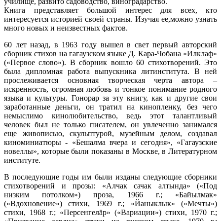
училище, развито садоводство, виноградарство.
Книга представляет большой интерес для всех, кто
интересуется историей своей страны. Изучая ее,можно узнать
много новых и неизвестных фактов.
60 лет назад, в 1963 году вышел в свет первый авторский
сборник стихов на гагаузском языке Д. Кара-Чобана «Илклаф»
(«Первое слово»). В сборник вошло 60 стихотворений. Это
была дипломная работа выпускника литинститута. В ней
прослеживается основная творческая черта автора –
искренность, огромная любовь и тонкое понимание родного
языка и культуры. Гонорар за эту книгу, как и другие свои
заработанные деньги, он тратил на кинопленку, без чего
немыслимо кинолюбительство, ведь этот талантливый
человек был не только писателем, он увлеченно занимался
еще живописью, скульптурой, музейным делом, создавал
киноминиатюры - «Бешалма вчера и сегодня», «Гагаузские
новеллы», которые были показаны в Москве, в Литературном
институте.
В последующие годы им были изданы следующие сборники
стихотворений и прозы: «Алчак сачак алтында» («Под
низким потолком») проза, 1966 г.; «Байылмак»
(«Вдохновение») стихи, 1969 г.; «Йаныклык» («Мечты»)
стихи, 1968 г.; «Персенгелäр» («Вариации») стихи, 1970 г.;