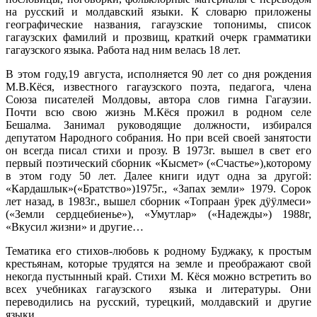
на русский и молдавский языки. К словарю приложены
географические названия, гагаузские топонимы, список
гагаузских фамилий и прозвищ, краткий очерк грамматики
гагаузского языка. Работа над ним велась 18 лет.
В этом году,19 августа, исполняется 90 лет со дня рождения
М.В.Кёся, известного гагаузского поэта, педагога, члена
Союза писателей Молдовы, автора слов гимна Гагаузии.
Почти всю свою жизнь М.Кёся прожил в родном селе
Бешалма. Занимал руководящие должности, избирался
депутатом Народного собрания. Но при всей своей занятости
он всегда писал стихи и прозу. В 1973г. вышел в свет его
первый поэтический сборник «Кысмет» («Счастье»),которому
в этом году 50 лет. Далее книги идут одна за другой:
«Кардашлык»(«Братство»)1975г., «Запах земли» 1979. Сорок
лет назад, в 1983г., вышел сборник «Топраан ӱрек дӱӱлмеси»
(«Земли сердцебиенье»), «Умутлар» («Надежды») 1988г,
«Вкусил жизни» и другие…
Тематика его стихов-любовь к родному Буджаку, к простым
крестьянам, которые трудятся на земле и преображают свой
некогда пустынный край. Стихи М. Кёся можно встретить во
всех учебниках гагаузского языка и литературы. Они
переводились на русский, турецкий, молдавский и другие
языки.