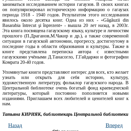
заниматься исследованием истории гагаузов. В своих книгах
он популяризировал историческую информацию о гагаузах
периода 1918 - 1940 годов. Результатом этого исследования
явилось около десятка книг. Одна из них - «Găgăuzii din
Basarabia întrecut şi înprezent» - вышла 20 лет назад, в 2003г.
Эта книга посвящена гагаузскому языку, культуре и личностям
прошлого (П.Драганов,М.Чакир и др.), а также современной
ситуации в гагаузской автономии, прогрессу, достигнутому в
последние годы в области образования и культуры. Также в
книге представлена переписка автора с известными
гагаузскими учёными Д.Танасогло, Г.Гайдаржи и фотографии
Комрата 20-40 годов.
Упомянутые книги представляют интерес для всех, кто желает
узнать или открыть для себя историю, культуру,
художественную литературу, фольклор гагаузского народа. В
Центральной библиотеке очень богатый фонд краеведческой
литературы, который постоянно пополняется новыми
изданиями. Приглашаем всех любителей и ценителей книг к
нам.
Татьяна КИРИЯК, библиотекарь Центральной библиотеки
Назад
Вперед