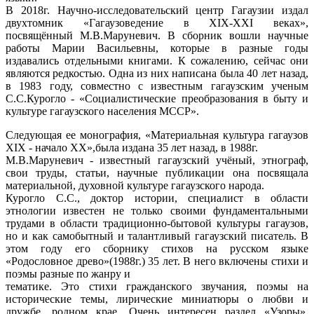
В 2018г. Научно-исследовательский центр Гагаузии издал
двухтомник «Гагаузоведение в XIX-XXI веках»,
посвящённый М.В.Маруневич. В сборник вошли научные
работы Марии Васильевны, которые в разные годы
издавались отдельными книгами. К сожалению, сейчас они
являются редкостью. Одна из них написана была 40 лет назад,
в 1983 году, совместно с известным гагаузским ученым
С.С.Курогло - «Социалистические преобразования в быту и
культуре гагаузского населения МССР».
Следующая ее монография, «Материальная культура гагаузов
XIX - начало XX»,была издана 35 лет назад, в 1988г.
М.В.Маруневич - известный гагаузский учёный, этнограф,
свои труды, статьи, научные публикации она посвящала
материальной, духовной культуре гагаузского народа.
Курогло С.С., доктор истории, специалист в области
этнологии известен не только своими фундаментальными
трудами в области традиционно-бытовой культуры гагаузов,
но и как самобытный и талантливый гагаузский писатель. В
этом году его сборнику стихов на русском языке
«Родословное древо»(1988г.) 35 лет. В него включены стихи и
поэмы разные по жанру и
тематике. Это стихи гражданского звучания, поэмы на
исторические темы, лирические миниатюры о любви и
дружбе, родном крае. Очень интересен раздел «Узоры»,