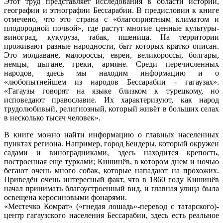
Этот труд представляет исследования в области истории,
географии и этнографии Бессарабии. В предисловии к книге
отмечено, что это страна с «благоприятным климатом и
плодородной почвой», где растут многие ценные культуры-
виноград, кукуруза, табак, пшеница. На территории
проживают разные народности, быт которых кратко описан.
Это молдаване, малороссы, евреи, великороссы, болгары,
немцы, цыгане, греки, армяне. Среди перечисленных
народов, здесь мы находим информацию и о
«любопытнейшем из народов Бессарабии - гагаузах».
«Гагаузы говорят на языке близком к турецкому, но
исповедают православие. Их характеризуют, как народ
трудолюбивый, религиозный, который живёт в больших селах
в несколько тысяч человек».
В книге можно найти информацию о главных населенных
пунктах региона. Например, город Бендеры, который окружен
садами и виноградниками, здесь находится крепость,
построенная еще турками; Кишинёв, в котором днем и ночью
бегают очень много собак, которые нападают на прохожих.
Приведён очень интересный факт, что в 1860 году Кишинёв
начал принимать благоустроенный вид, и главная улица была
освещена керосиновыми фонарями.
«Местечко Комрат» («гнедая лошадь»-перевод с татарского)-
центр гагаузского населения Бессарабии, здесь есть реальное