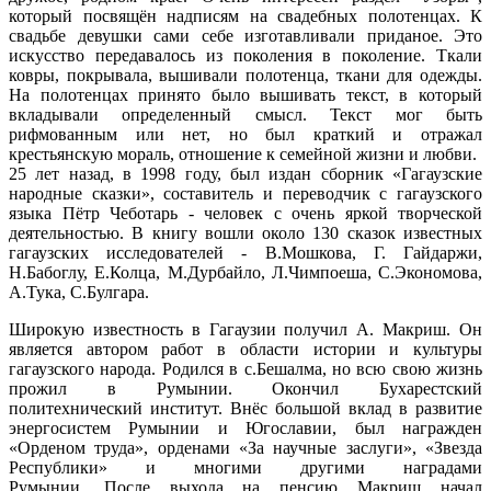
который посвящён надписям на свадебных полотенцах. К
свадьбе девушки сами себе изготавливали приданое. Это
искусство передавалось из поколения в поколение. Ткали
ковры, покрывала, вышивали полотенца, ткани для одежды.
На полотенцах принято было вышивать текст, в который
вкладывали определенный смысл. Текст мог быть
рифмованным или нет, но был краткий и отражал
крестьянскую мораль, отношение к семейной жизни и любви.
25 лет назад, в 1998 году, был издан сборник «Гагаузские
народные сказки», составитель и переводчик с гагаузского
языка Пётр Чеботарь - человек с очень яркой творческой
деятельностью. В книгу вошли около 130 сказок известных
гагаузских исследователей - В.Мошкова, Г. Гайдаржи,
Н.Бабоглу, Е.Колца, М.Дурбайло, Л.Чимпоеша, С.Экономова,
А.Тука, С.Булгара.
Широкую известность в Гагаузии получил А. Макриш. Он
является автором работ в области истории и культуры
гагаузского народа. Родился в с.Бешалма, но всю свою жизнь
прожил в Румынии. Окончил Бухарестский
политехнический институт. Внёс большой вклад в развитие
энергосистем Румынии и Югославии, был награжден
«Орденом труда», орденами «За научные заслуги», «Звезда
Республики» и многими другими наградами
Румынии. После выхода на пенсию Макриш начал