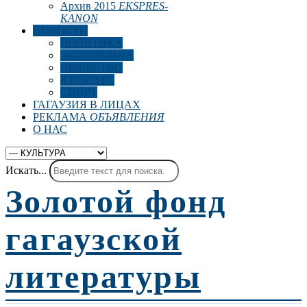
Архив 2015
EKSPRES-
KANON
НОВОСТИ
ПОЛИТИКА
ЭКОНОМИКА
ОБЩЕСТВО
КУЛЬТУРА
СПОРТ
ГАГАУЗИЯ В ЛИЦАХ
РЕКЛАМА
ОБЪЯВЛЕНИЯ
О НАС
Искать...
Золотой фонд
гагаузской
литературы