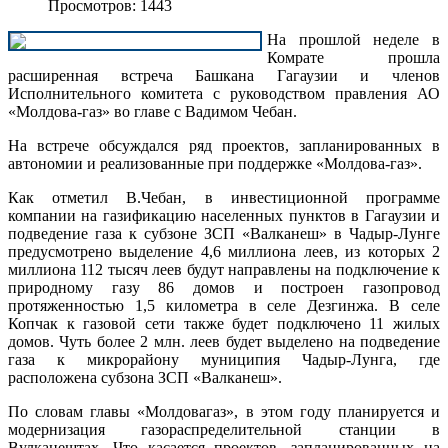
Просмотров: 1443
На прошлой неделе в
Комрате прошла
расширенная встреча Башкана Гагаузии и членов
Исполнительного комитета с руководством правления АО
«Молдова-газ» во главе с Вадимом Чебан.
На встрече обсуждался ряд проектов, запланированных в
автономии и реализованные при поддержке «Молдова-газ».
Как отметил В.Чебан, в инвестиционной программе
компании на газификацию населенных пунктов в Гагаузии и
подведение газа к субзоне ЗСП «Валканеш» в Чадыр-Лунге
предусмотрено выделение 4,6 миллиона леев, из которых 2
миллиона 112 тысяч леев будут направлены на подключение к
природному газу 86 домов и построен газопровод
протяженностью 1,5 километра в селе Дезгинжа. В селе
Копчак к газовой сети также будет подключено 11 жилых
домов. Чуть более 2 млн. леев будет выделено на подведение
газа к микрорайону муниципия Чадыр-Лунга, где
расположена субзона ЗСП «Валканеш».
По словам главы «Молдовагаз», в этом году планируется и
модернизация газораспределительной станции в
Вулканештах. Что касается проектов, запланированных на