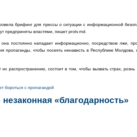
овела брифинг для прессы о ситуации с информационной безопас
ут предприняты властями, пишет protv.md.
о она постоянно нападает информационно, посредством лжи, пр
я пропаганды, чтобы посеять ненависть в Республике Молдова, о
т их распространению, состоит в том, чтобы вызвать страх, рознь
ет бороться с пропагандой
– незаконная «благодарность»