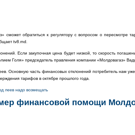
» сможет обратиться к регулятору с вопросом о пересмотре тари
общает tv8.md.
онений. Если закупочная цена будет низкой, то скорость погаш
толием Голя» председатель правления компании «Молдовагаз» Вад
ев. Основную часть финансовых отклонений потребитель нам уже 
верждения тарифов в октябре прошлого года.
лрд леев надо возмещать
змер финансовой помощи Молд