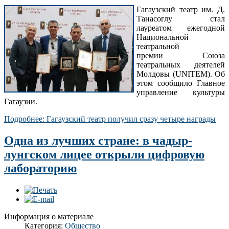
Гагаузский театр им. Д.
Танасоглу стал
лауреатом ежегодной
Национальной
театральной
премии Союза
театральных деятелей
Молдовы (UNITEM). Об
этом сообщило Главное
управление культуры
Гагаузии.
Подробнее: Гагаузский театр получил сразу четыре награды
Одна из лучших стране: в чадыр-
лунгском лицее открыли цифровую
лабораторию
Информация о материале
Категория:
Общество