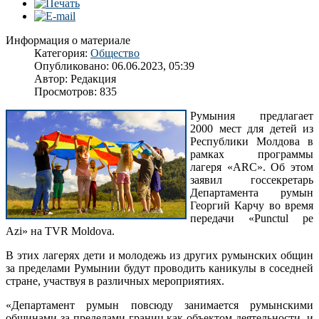
Информация о материале
Категория:
Общество
Опубликовано: 06.06.2023, 05:39
Автор:
Редакция
Просмотров: 835
Румыния предлагает
2000 мест для детей из
Республики Молдова в
рамках программы
лагеря «ARC». Об этом
заявил госсекретарь
Департамента румын
Георгий Карчу во время
передачи «Punctul pe
Azi» на TVR Moldova.
В этих лагерях дети и молодежь из других румынских общин
за пределами Румынии будут проводить каникулы в соседней
стране, участвуя в различных мероприятиях.
«Департамент румын повсюду занимается румынскими
общинами за пределами границ как объектом деятельности, и