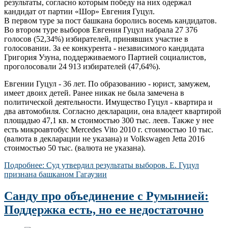
результаты, согласно которым победу на них одержал
кандидат от партии «Шор» Евгения Гуцул.
В первом туре за пост башкана боролись восемь кандидатов.
Во втором туре выборов Евгения Гуцул набрала 27 376
голосов (52,34%) избирателей, принявших участие в
голосовании. За ее конкурента - независимого кандидата
Григория Узуна, поддерживаемого Партией социалистов,
проголосовали 24 913 избирателей (47,64%).
Евгении Гуцул - 36 лет. По образованию - юрист, замужем,
имеет двоих детей. Ранее никак не была замечена в
политической деятельности. Имущество Гуцул - квартира и
два автомобиля. Согласно декларации, она владеет квартирой
площадью 47,1 кв. м стоимостью 300 тыс. леев. Также у нее
есть микроавтобус Mercedes Vito 2010 г. стоимостью 10 тыс.
(валюта в декларации не указана) и Volkswagen Jetta 2016
стоимостью 50 тыс. (валюта не указана).
Подробнее: Суд утвердил результаты выборов. Е. Гуцул
признана башканом Гагаузии
Санду про объединение с Румынией:
Поддержка есть, но ее недостаточно