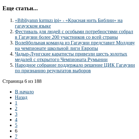
Еще статьи...
«Bibliyanın kırmızı ipi» - «Красная нить Библии» на
гагаузском языке
Фестиваль для людей с особыми потребностями собрал
в Гагаузии более 200 участников со всей страны
Волейбольная команда из Гагаузии представит Молдову
на чемпионате школьной лиги Европы
Чадыр-Лунгские каратисты привезли шесть золотых
медалей с открытого Чемпионата Румынии
Народное собрание поддержало решение ЦИК Гагаузии
по признанию результатов выборов
Страница 6 из 188
В начало
Назад
1
2
3
4
5
6
7