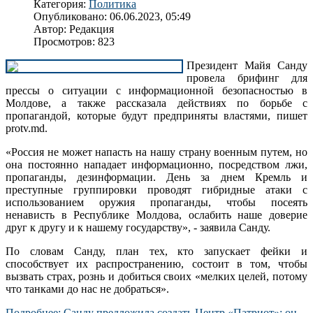
Категория:
Политика
Опубликовано: 06.06.2023, 05:49
Автор:
Редакция
Просмотров: 823
Президент Майя Санду
провела брифинг для
прессы о ситуации с информационной безопасностью в
Молдове, а также рассказала действиях по борьбе с
пропагандой, которые будут предприняты властями, пишет
protv.md.
«Россия не может напасть на нашу страну военным путем, но
она постоянно нападает информационно, посредством лжи,
пропаганды, дезинформации. День за днем Кремль и
преступные группировки проводят гибридные атаки с
использованием оружия пропаганды, чтобы посеять
ненависть в Республике Молдова, ослабить наше доверие
друг к другу и к нашему государству», - заявила Санду.
По словам Санду, план тех, кто запускает фейки и
способствует их распространению, состоит в том, чтобы
вызвать страх, рознь и добиться своих «мелких целей, потому
что танками до нас не добраться».
Подробнее: Санду предложила создать Центр «Патриот»: он