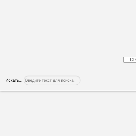
Искать...
Ошеломительная победа
Категория:
Спорт
Опубликовано: 10.05.2022, 05:11
Коричневый пояс по б