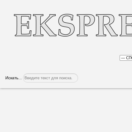
Искать...
Виват, «Сперанца-Гагаузия»!
Категория:
Спорт
Опубликовано: 25.04.2019, 05:49
Вулканештская команд