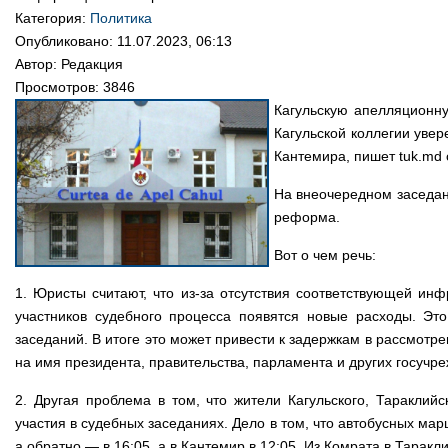
Категория:
Политика
Опубликовано: 11.07.2023, 06:13
Автор:
Редакция
Просмотров: 3846
Кагульскую апелляционну
Кагульской коллегии увер
Кантемира, пишет tuk.md с
На внеочередном заседан
реформа.
Вот о чем речь:
1. Юристы считают, что из-за отсутствия соответствующей инф
участников судебного процесса появятся новые расходы. Э
заседаний. В итоге это может привести к задержкам в рассмотр
на имя президента, правительства, парламента и других госучр
2. Другая проблема в том, что жители Кагульского, Тараклий
участия в судебных заседаниях. Дело в том, что автобусных мар
а обратно — в 16:05, а в Кантемир в 12:05. Из Комрата в Тарак