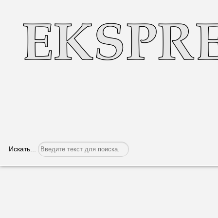
Искать...
Съезд депутатов и представительных 
закону «Об особом правовом статусе 