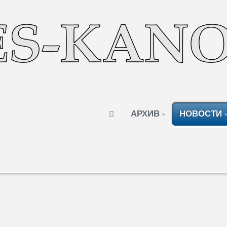
АРХИВ
НОВОСТИ
х инвестиций в Гагаузию: в ТОПе Турция
Автор:
Редакция
Просмотров: 965