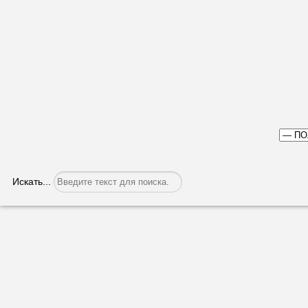
Искать...
Первая партия помощи отправлена в 
Категория:
Политика
Опубликовано: 21.02.2023, 07:19
Посольство Турецкой Р