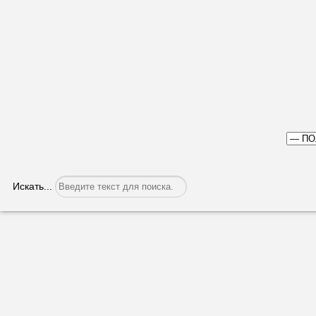
Искать...
ЦИК Гагаузии принял смету расходов
Категория:
Политика
Опубликовано: 14.02.2023, 06:44
3 февраля состоялось 