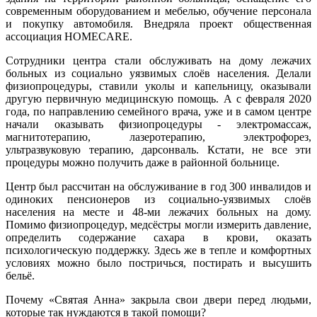
современным оборудованием и мебелью, обучение персонала
и покупку автомобиля. Внедряла проект общественная
ассоциация HOMECARE.
Сотрудники центра стали обслуживать на дому лежачих
больных из социально уязвимых слоёв населения. Делали
физиопроцедуры, ставили уколы и капельницу, оказывали
другую первичную медицинскую помощь. А с февраля 2020
года, по направлению семейного врача, уже и в самом центре
начали оказывать физиопроцедуры - электромассаж,
магнитотерапию, лазеротерапию, электрофорез,
ультразвуковую терапию, дарсонваль. Кстати, не все эти
процедуры можно получить даже в районной больнице.
Центр был рассчитан на обслуживание в год 300 инвалидов и
одиноких пенсионеров из социально-уязвимых слоёв
населения на месте и 48-ми лежачих больных на дому.
Помимо физиопроцедур, медсёстры могли измерить давление,
определить содержание сахара в крови, оказать
психологическую поддержку. Здесь же в тепле и комфортных
условиях можно было постричься, постирать и высушить
бельё.
Почему «Святая Анна» закрыла свои двери перед людьми,
которые так нуждаются в такой помощи?