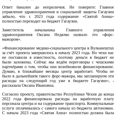
Ответ банален до неприличия. Не поверите: Главное
управление здравоохранения и социальной защиты Гагаузии
забыло, что с 2023 года содержание «Святой Анны»
полностью переходит на бюджет Гагаузии.
Заместитель начальника Главного управления
здравоохранения Оксана Недялко назвало это «форс-
мажором».
«Финансирование медико-социального центра в Вулканештах
за счёт проекта завершилось к началу 2023 года. Но чехи нас
не поставили в известность, поэтому деньги в бюджет не
были заложены. Сейчас мы ведём переговоры с чешскими
партнёрами о том, чтобы они возобновили финансирование.
Думаю, в ближайшие месяцы центр заработает. Чтобы не
было в дальнейшем такого форс-мажора, мы запланируем эти
расходы на следующий год уже в бюджете Гагаузии», -
рассказала Оксана Ивановна.
Согласно проекту, правительство Республики Чехия до конца
2022 года финансировала расходы на заработную плату
персонала центра и на содержание транспорта. Коммунальные
услуги оплачивались с самого начала из бюджета автономии.
С начала 2023 года «Святая Анна» полностью должна была