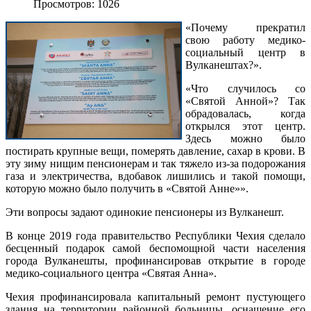
Просмотров: 1026
«Почему прекратил
свою работу медико-
социальный центр в
Вулканештах?».
«Что случилось со
«Святой Анной»? Так
обрадовалась, когда
открылся этот центр.
Здесь можно было
постирать крупные вещи, померять давление, сахар в крови. В
эту зиму нищим пенсионерам и так тяжело из-за подорожания
газа и электричества, вдобавок лишились и такой помощи,
которую можно было получить в «Святой Анне»».
Эти вопросы задают одинокие пенсионеры из Вулканешт.
В конце 2019 года правительство Республики Чехия сделало
бесценный подарок самой беспомощной части населения
города Вулканешты, профинансировав открытие в городе
медико-социального центра «Святая Анна».
Чехия профинансировала капитальный ремонт пустующего
здания на территории районной больницы, оснащение его