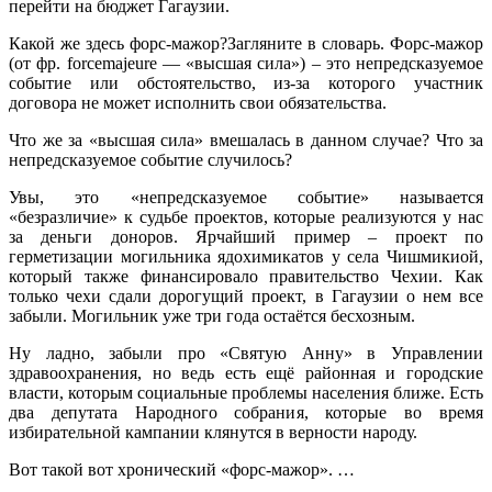
перейти на бюджет Гагаузии.
Какой же здесь форс-мажор?Загляните в словарь. Форс-мажор
(от фр. forcemajeure — «высшая сила») – это непредсказуемое
событие или обстоятельство, из-за которого участник
договора не может исполнить свои обязательства.
Что же за «высшая сила» вмешалась в данном случае? Что за
непредсказуемое событие случилось?
Увы, это «непредсказуемое событие» называется
«безразличие» к судьбе проектов, которые реализуются у нас
за деньги доноров. Ярчайший пример – проект по
герметизации могильника ядохимикатов у села Чишмикиой,
который также финансировало правительство Чехии. Как
только чехи сдали дорогущий проект, в Гагаузии о нем все
забыли. Могильник уже три года остаётся бесхозным.
Ну ладно, забыли про «Святую Анну» в Управлении
здравоохранения, но ведь есть ещё районная и городские
власти, которым социальные проблемы населения ближе. Есть
два депутата Народного собрания, которые во время
избирательной кампании клянутся в верности народу.
Вот такой вот хронический «форс-мажор». …