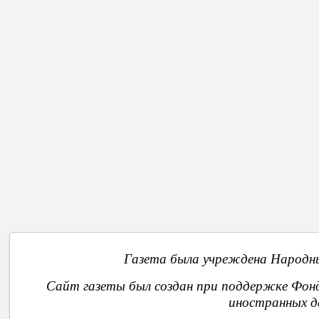
Назад
О
Газета была учреждена Народны
Сайт газеты был создан при поддержке Фон
иностранных д