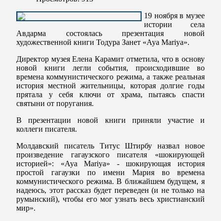
19 ноября в музее
истории села
Авдарма состоялась презентация новой
художественной книги Тодура Занет «Aya Mariya».
Директор музея Елена Карамит отметила, что в основу
новой книги легли события, происходившие во
времена коммунистического режима, а также реальная
история местной жительницы, которая долгие годы
прятала у себя ключи от храма, пытаясь спасти
святыни от поругания.
В презентации новой книги приняли участие и
коллеги писателя.
Молдавский писатель Титус Штирбу назвал новое
произведение гагаузского писателя «шокирующей
историей»: «Aya Mariya» - шокирующая история
простой гагаузки по имени Мария во времена
коммунистического режима. В ближайшем будущем, я
надеюсь, этот рассказ будет переведен (и не только на
румынский), чтобы его мог узнать весь христианский
мир».