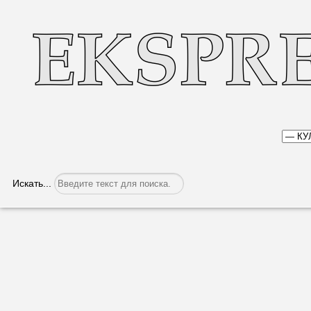
Искать...
Самый вкусный булгур и солдатскую к
Категория:
Культура
Опубликовано: 17.05.2022, 05:45
Глава районной админи