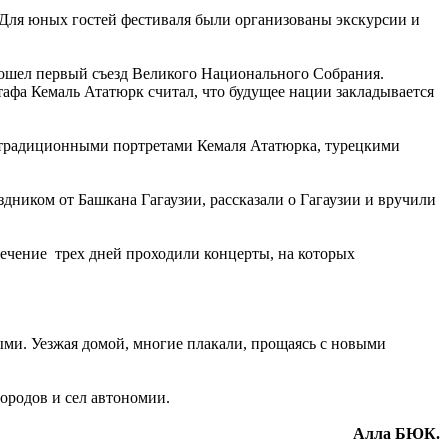
Для юных гостей фестиваля были организованы экскурсии и
прошел первый съезд Великого Национального Собрания.
тафа Кемаль Ататюрк считал, что будущее нации закладывается
 традиционными портретами Кемаля Ататюрка, турецкими
здником от Башкана Гагаузии, рассказали о Гагаузии и вручили
течение трех дней проходили концерты, на которых
ными. Уезжая домой, многие плакали, прощаясь с новыми
городов и сел автономии.
Алла БЮК.