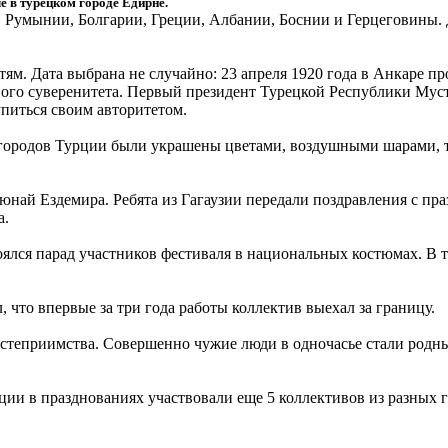
е в турецком городе Едирне.
 Румынии, Болгарии, Греции, Албании, Боснии и Герцеговины. 
тям. Дата выбрана не случайно: 23 апреля 1920 года в Анкаре 
ьного суверенитета. Первый президент Турецкой Республики Мус
тупиться своим авторитетом.
х городов Турции были украшены цветами, воздушными шарами,
юнай Ездемира. Ребята из Гагаузии передали поздравления с пра
а.
тоялся парад участников фестиваля в национальных костюмах. В 
 что впервые за три года работы коллектив выехал за границу.
о гостеприимства. Совершенно чужие люди в одночасье стали род
рции в празднованиях участвовали еще 5 коллективов из разных 