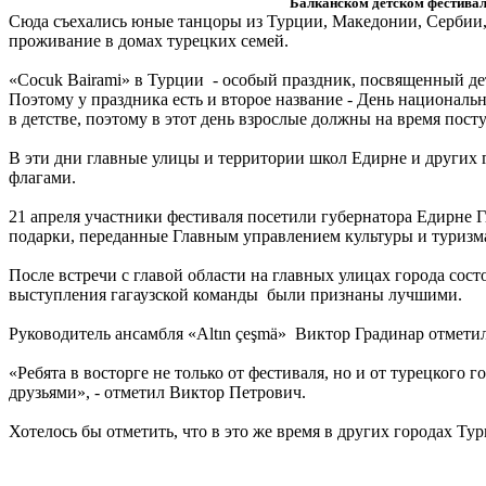
Балканском детском фестивал
Сюда съехались юные танцоры из Турции, Македонии, Сербии,
проживание в домах турецких семей.
«Cocuk Bairami» в Турции - особый праздник, посвященный де
Поэтому у праздника есть и второе название - День национал
в детстве, поэтому в этот день взрослые должны на время пос
В эти дни главные улицы и территории школ Едирне и други
флагами.
21 апреля участники фестиваля посетили губернатора Едирне Г
подарки, переданные Главным управлением культуры и туризм
После встречи с главой области на главных улицах города сос
выступления гагаузской команды были признаны лучшими.
Руководитель ансамбля «Altın çeşmӓ» Виктор Градинар отметил,
«Ребята в восторге не только от фестиваля, но и от турецког
друзьями», - отметил Виктор Петрович.
Хотелось бы отметить, что в это же время в других городах Ту