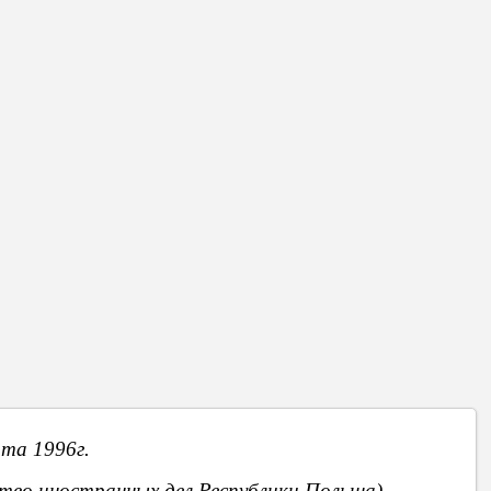
нига была отпечатана в Кишиневском издательстве «Hyperion»
В нашей библиотеке сохранилось несколько экземпляров этого
ы можем предложить нашим читателям также и другие сборники
С.CТОЯНИОГЛО.
Библиотекарь Комратской детской библиотеки.
Вперед
та 1996г.
во иностранных дел Республики Польша).