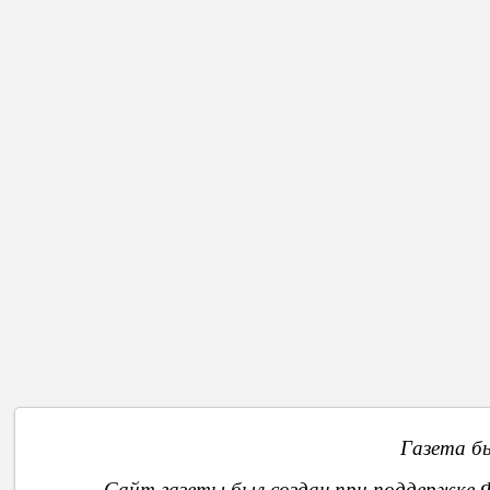
В историю развития гагаузской литературы этот сборник вош
тиражом 15 тысяч экземпляров. Сегодня, несмотря на большо
уникального сборника, который пользуется большой популярн
гагаузских народных сказок, а также сказки разных народов мир
Назад
Газета б
Сайт газеты был создан при поддержке 