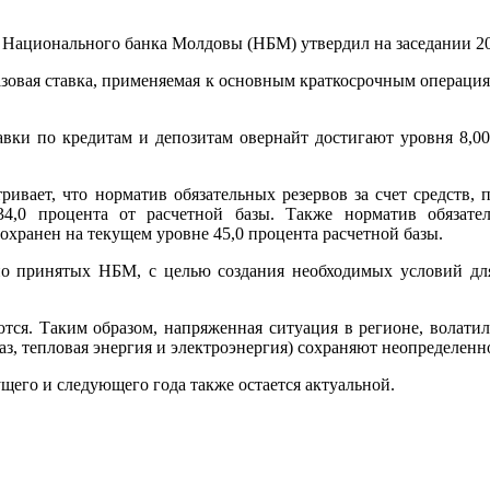
Национального банка Молдовы (НБМ) утвердил на заседании 20
азовая ставка, применяемая к основным краткосрочным операция
вки по кредитам и депозитам овернайт достигают уровня 8,00
ривает, что норматив обязательных резервов за счет средств,
34,0 процента от расчетной базы. Также норматив обязате
охранен на текущем уровне 45,0 процента расчетной базы.
о принятых НБМ, с целью создания необходимых условий дл
тся. Таким образом, напряженная ситуация в регионе, волатил
з, тепловая энергия и электроэнергия) сохраняют неопределен
щего и следующего года также остается актуальной.