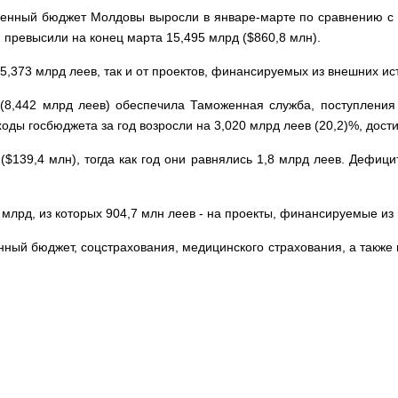
венный бюджет Молдовы выросли в январе-марте по сравнению с
и превысили на конец марта 15,495 млрд ($860,8 млн).
5,373 млрд леев, так и от проектов, финансируемых из внешних ист
8,442 млрд леев) обеспечила Таможенная служба, поступления
оды госбюджета за год возросли на 3,020 млрд леев (20,2)%, дост
($139,4 млн), тогда как год они равнялись 1,8 млрд леев. Дефици
6 млрд, из которых 904,7 млн леев - на проекты, финансируемые и
ый бюджет, соцстрахования, медицинского страхования, а также 