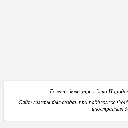
Также Андрей Спыну не исключает полного отключения Молдов
Назад
О
Газета была учреждена Народны
Сайт газеты был создан при поддержке Фон
иностранных д