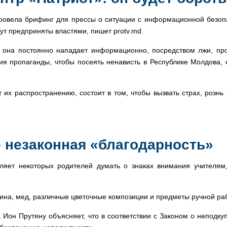
овела брифинг для прессы о ситуации с информационной безопас
ут предприняты властями, пишет protv.md.
о она постоянно нападает информационно, посредством лжи, пр
я пропаганды, чтобы посеять ненависть в Республике Молдова, о
т их распространению, состоит в том, чтобы вызвать страх, рознь
– незаконная «благодарность»
вляет некоторых родителей думать о знаках внимания учителям
ина, мед, различные цветочные композиции и предметы ручной раб
Ион Прутяну объясняет, что в соответствии с Законом о неподкуп