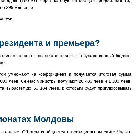
олдове (150 млн евро), которую он обещал предоставить год
пно 295 млн евро.
рантов.
резидента и премьера?
атривает проект внесения поправок в государственный бюджет,
er.
отом умножают на коэффициент, и получается итоговая сумма
 600 леев. Сейчас министры получают 26 486 леев и 1 300 леев
та вырастет до 50 184 леев, к которым будут приплюсовывать
пионатах Молдовы
 выходные. Об этом сообщается на официальном сайте Чадыр-