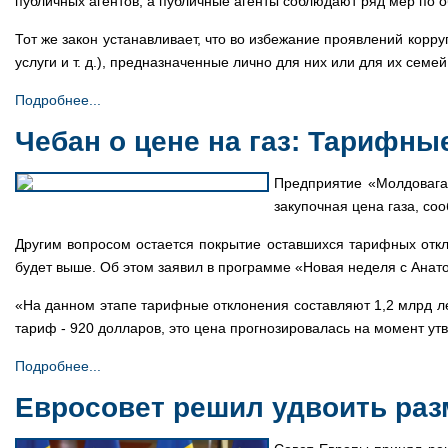
публичных агентов, а публичные агенты соблюдают ряд мер по 
Тот же закон устанавливает, что во избежание проявлений корр
услуги и т. д.), предназначенные лично для них или для их се
Подробнее...
Чебан о цене на газ: Тарифны
Предприятие «Молдовагаз
закупочная цена газа, со
Другим вопросом остается покрытие оставшихся тарифных откл
будет выше. Об этом заявил в программе «Новая неделя с Ана
«На данном этапе тарифные отклонения составляют 1,2 млрд ле
тариф - 920 долларов, это цена прогнозировалась на момент ут
Подробнее...
Евросовет решил удвоить ра