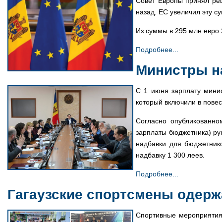
Совет Европы принял ре
назад. ЕС увеличил эту су
Из суммы в 295 млн евро 
Подробнее...
Министры н
С 1 июня зарплату минис
который включили в повес
Согласно опубликованно
зарплаты бюджетника) ру
надбавки для бюджетнико
надбавку 1 300 леев.
Подробнее...
Гагаузские спортсмены одер
Спортивные мероприятия