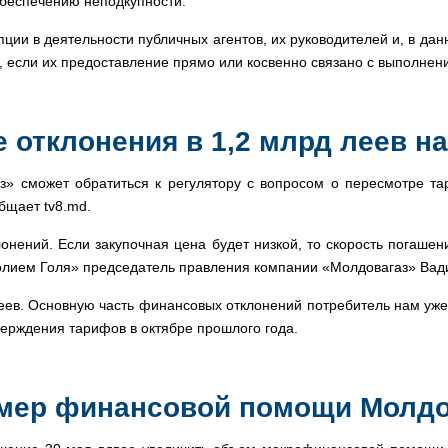
обеспечению неподкупности.
упции в деятельности публичных агентов, их руководителей и, в да
мей, если их предоставление прямо или косвенно связано с выполн
е отклонения в 1,2 млрд леев 
» сможет обратиться к регулятору с вопросом о пересмотре тари
общает tv8.md.
онений. Если закупочная цена будет низкой, то скорость погаш
толием Голя» председатель правления компании «Молдовагаз» Вад
ев. Основную часть финансовых отклонений потребитель нам уже 
верждения тарифов в октябре прошлого года.
змер финансовой помощи Молд