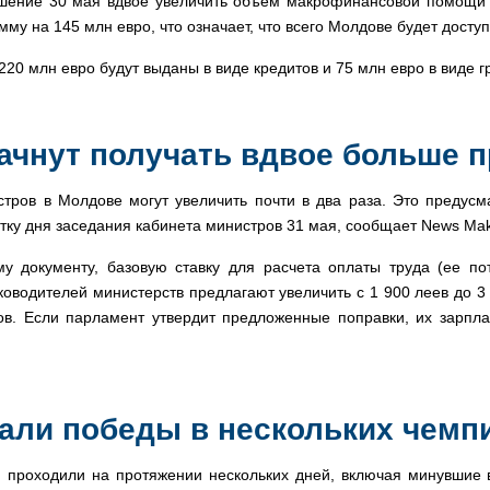
шение 30 мая вдвое увеличить объем макрофинансовой помощи М
мму на 145 млн евро, что означает, что всего Молдове будет досту
220 млн евро будут выданы в виде кредитов и 75 млн евро в виде г
ачнут получать вдвое больше п
тров в Молдове могут увеличить почти в два раза. Это предусм
тку дня заседания кабинета министров 31 мая, сообщает News Mak
му документу, базовую ставку для расчета оплаты труда (ее п
ководителей министерств предлагают увеличить с 1 900 леев до 3
в. Если парламент утвердит предложенные поправки, их зарпла
жали победы в нескольких чем
 проходили на протяжении нескольких дней, включая минувшие