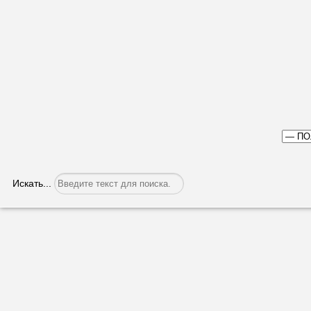
Искать...
Специальное заседание НСГ
Категория:
Политика
Опубликовано: 31.01.2023, 06:48
Избирательный кодекс