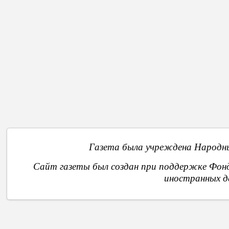
Стра
В начало
Назад
6
7
8
9
О
Газета была учреждена Народны
Сайт газеты был создан при поддержке Фон
иностранных д