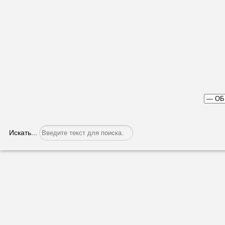
Искать...
В школах Молдовы не хватает более д
Категория:
Общество
Опубликовано: 04.07.2023, 05:50
2300 учителей – такой