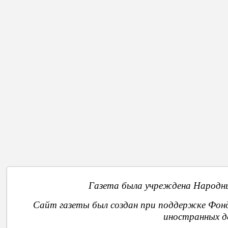
Быть ли субсидиям?
Бюджет-2022 - первая обкатка
Местные власти требуют
Стра
В начало
Назад
6
7
8
9
О
Газета была учреждена Народны
Сайт газеты был создан при поддержке Фон
иностранных д