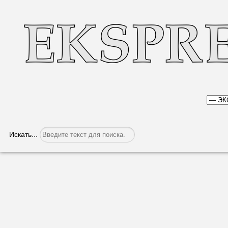
Искать...
«Альтернативный» газ оказался доро
Категория:
Экономика
Опубликовано: 26.07.2022, 05:24
На Jurnal TV в ходе пе